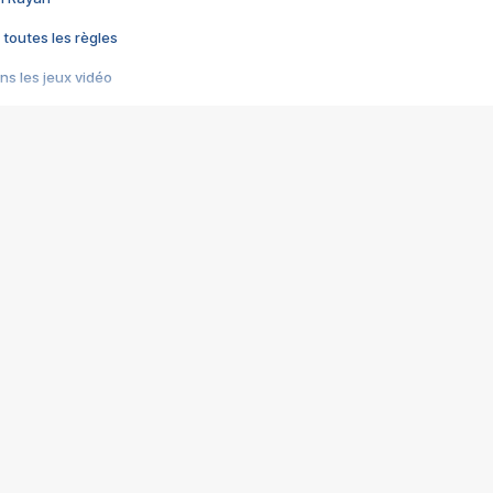
 toutes les règles
s les jeux vidéo
us choquant de Rockstar ? - Le scandale BULLY
e plus moche de Steam
du RÊVE tourne au CAUCHEMAR
pendant 8 heures
it… à tort
umiliés par un jeu vidéo
ire - Final Fantasy 8
ti un empire - Age of Empires
story DOFUS
tard, il crée l'un des pires jeux de tous les temps, MindsEye.