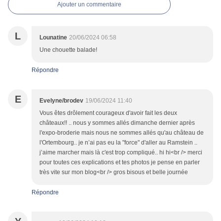
Ajouter un commentaire
L
Lounatine
20/06/2024 06:58
Une chouette balade!
Répondre
E
Evelyne/brodev
19/06/2024 11:40
Vous êtes drôlement courageux d'avoir fait les deux
châteaux!! .. nous y sommes allés dimanche dernier après
l'expo-broderie mais nous ne sommes allés qu'au château de
l'Ortembourg.. je n’ai pas eu la "force" d'aller au Ramstein ..
j’aime marcher mais là c'est trop compliqué.. hi hi<br /> merci
pour toutes ces explications et tes photos je pense en parler
très vite sur mon blog<br /> gros bisous et belle journée
Répondre