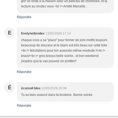
grrr on reste à la maison avec un petit feu de cheminée, et la
lecture au rendez vous.<br /> Amitié Marcelle .
Répondre
E
Evelyne/brodev
13/05/2026 17:14
chaque croix a sa "place" pour former de jolis motifs toujours
beaucoup de douceur et le blanc est très beau sur cette toile
<br /> félicitations pour ton avancée même modeste !!<br />
bravo!<br /> gros bisous belle soirée.. et bon weekend
j'espère que tu vas pouvoir en profiter!!
Répondre
É
écureuil bleu
12/05/2026 20:36
Tu as bien avancé dans ta broderie. Bonne soirée
Répondre